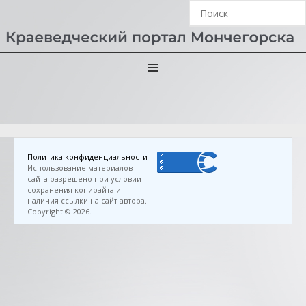
Главная
›
3D FlipBook
›
Березкина, Г. А. О тех, кто
распахнул мончегорские крылья… / Галина Березкина.
— Мончегорск : МБУ ЦБС, 2023. — 28 с.
Политика конфиденциальности
Использование материалов
сайта разрешено при условии
сохранения копирайта и
наличия ссылки на сайт автора.
Copyright © 2026.