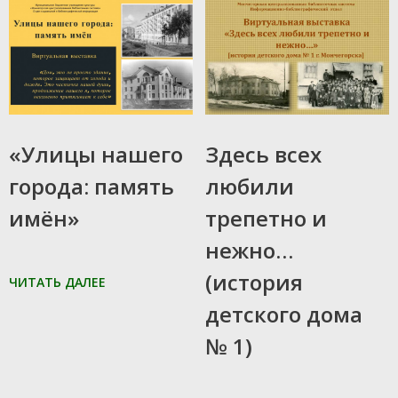
21.09.2020
30.01.2018
«Улицы нашего
Здесь всех
города: память
любили
имён»
трепетно и
нежно…
(история
ЧИТАТЬ ДАЛЕЕ
детского дома
№ 1)