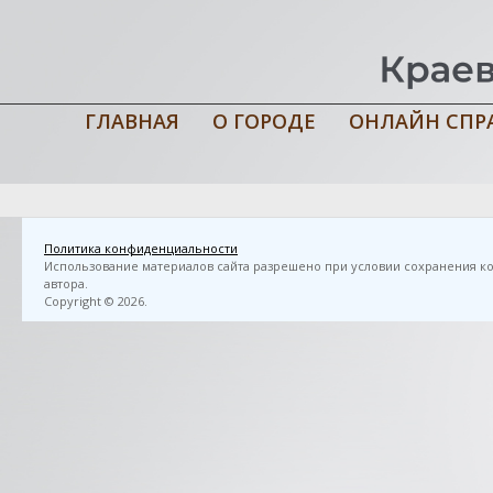
ГЛАВНАЯ
О ГОРОДЕ
ОНЛАЙН СПР
Главная
›
3D FlipBook
›
Большакова, Н. П. Хлебные горбушки : (ра
отделений)]. — Мурманск : [б. и.], 2005. — 82 с.
Политика конфиденциальности
Использование материалов сайта разрешено при условии сохранения ко
автора.
Copyright © 2026.