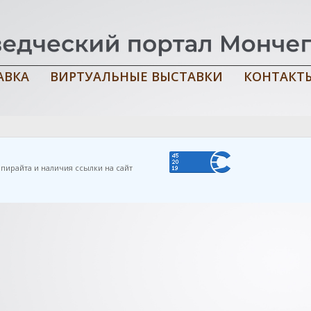
АВКА
ВИРТУАЛЬНЫЕ ВЫСТАВКИ
КОНТАКТ
ссказы) / Н. П. Большакова ; [ред., сост. Н. П. Большакова, худо
пирайта и наличия ссылки на сайт