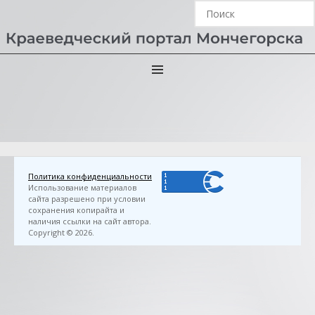
Главная
›
3D FlipBook
›
Бусуек, В. М. Птицы в
окрестностях Мончегорска / Валерий Бусуёк ; [по
заказу Лапландского государственного биосферного
заповедника]. — Мурманск : [б. и.], 2023. — 307 с.
Политика конфиденциальности
Использование материалов
сайта разрешено при условии
сохранения копирайта и
наличия ссылки на сайт автора.
Copyright © 2026.