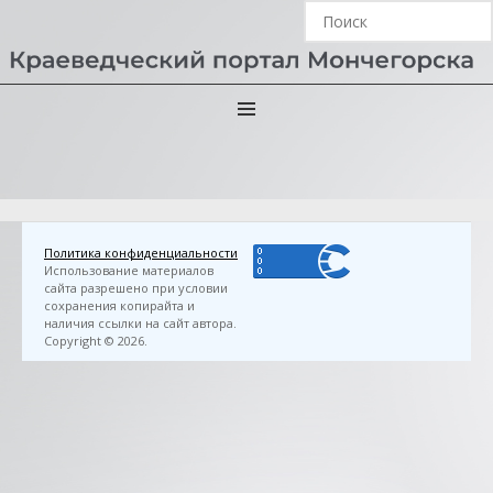
Главная
›
3D FlipBook
›
Клюев, А. П. Просто жить и
любить… : стихи / А. П. Клюев. — Мончегорск :
Мончегорская ЦБС, 2009. — 72 с.
Политика конфиденциальности
Использование материалов
сайта разрешено при условии
сохранения копирайта и
наличия ссылки на сайт автора.
Copyright © 2026.