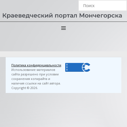
Главная
›
3D FlipBook
›
Лейбензон, Г. А. Тары-бары… :
стихи для детей / Геннадий Лейбензон ; худож. М. А.
Соловьева. — Мончегорск : МУ ЦБС, 2012. — 28 с.
Политика конфиденциальности
Использование материалов
сайта разрешено при условии
сохранения копирайта и
наличия ссылки на сайт автора.
Copyright © 2026.