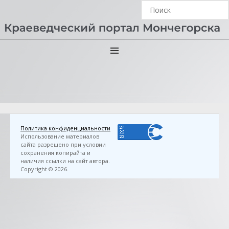
Главная
›
3D FlipBook
›
Митрофан (Баданин)
(митрополит). Мой XXI век. Долгий путь к свету :
биографические очерки : [книга вторая] / Митрофан (Баданин).
— Санкт-Петербург : Ладан, 2019. — 182 с.
Политика конфиденциальности
Использование материалов
сайта разрешено при условии
сохранения копирайта и
наличия ссылки на сайт автора.
Copyright © 2026.