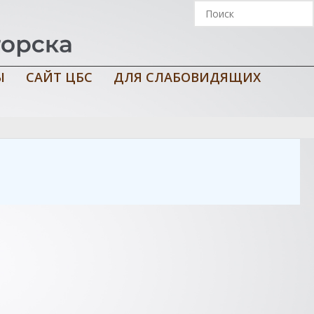
Ы
САЙТ ЦБС
ДЛЯ СЛАБОВИДЯЩИХ
ведческим изданиям / сост. Л. В. Харитонова. –