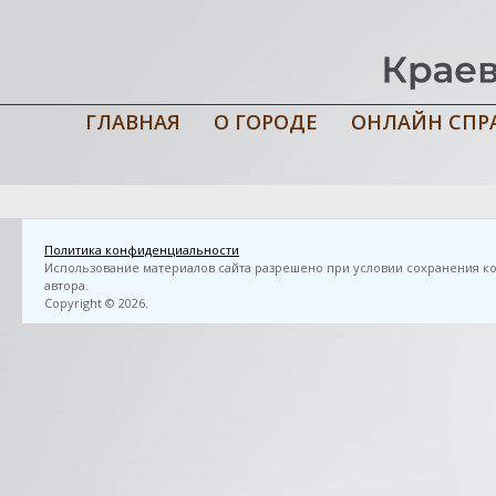
ГЛАВНАЯ
О ГОРОДЕ
ОНЛАЙН СПР
Главная
›
3D FlipBook
›
Память поколений. Мончегорск и мончего
Мончегорск: МУ ЦБС, 2010. – 24 с.
Политика конфиденциальности
Использование материалов сайта разрешено при условии сохранения ко
автора.
Copyright © 2026.