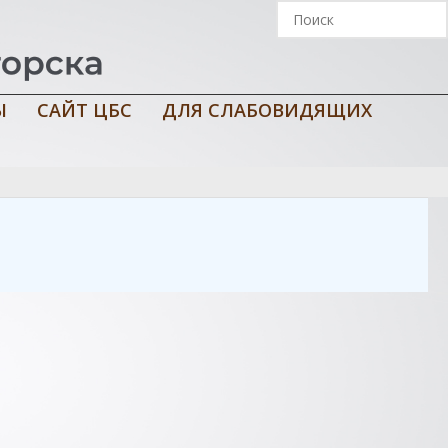
Ы
САЙТ ЦБС
ДЛЯ СЛАБОВИДЯЩИХ
ла № 8 с углубленным изучением английского языка