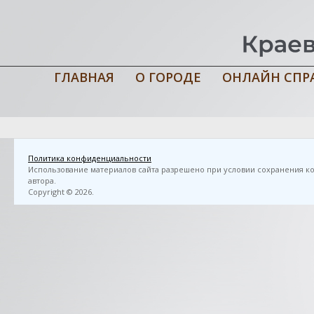
ГЛАВНАЯ
О ГОРОДЕ
ОНЛАЙН СПР
Главная
›
3D FlipBook
›
«Под парусом едины…» / Муниципальное 
; сост.: Т. В. Дементьева [и др.] ; ред. О. Г. Шарипова. — Мончегорск
Политика конфиденциальности
Использование материалов сайта разрешено при условии сохранения ко
автора.
Copyright © 2026.