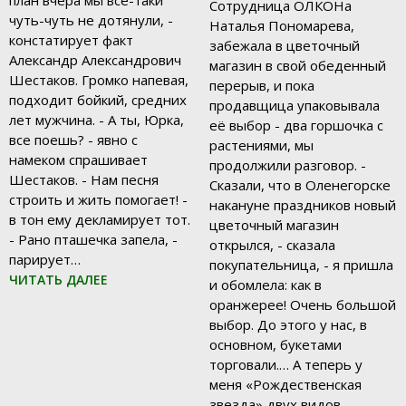
Сотрудница ОЛКОНа
чуть-чуть не дотянули, -
Наталья Пономарева,
констатирует факт
забежала в цветочный
Александр Александрович
магазин в свой обеденный
Шестаков. Громко напевая,
перерыв, и пока
подходит бойкий, средних
продавщица упаковывала
лет мужчина. - А ты, Юрка,
её выбор - два горшочка с
все поешь? - явно с
растениями, мы
намеком спрашивает
продолжили разговор. -
Шестаков. - Нам песня
Сказали, что в Оленегорске
строить и жить помогает! -
накануне праздников новый
в тон ему декламирует тот.
цветочный магазин
- Рано пташечка запела, -
открылся, - сказала
парирует…
покупательница, - я пришла
ЧИТАТЬ ДАЛЕЕ
и обомлела: как в
оранжерее! Очень большой
выбор. До этого у нас, в
основном, букетами
торговали.… А теперь у
меня «Рождественская
звезда» двух видов.…