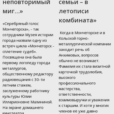
неповторимый
семьи – в
миг…»
летописи
комбината»
«Серебряный голос
Мончегорска», - так
Когда в Мончегорске и в
сотрудники Музея истории
Кольской горно-
города назвали одну из
металлургической компании
встреч цикла «Мончегорск -
заходит речь об
сплетение судеб».
Анхимовых, вопросов
Посвящена она была
обычно не возникает.
первому логопеду города
Фамилия их стала визитной
металлургов,
карточкой трудолюбия,
общественному редактору
высокого
радиовещания с 30-ти
профессионального
летним стажем,
мастерства,
заслуженному работнику
ответственности,
культуры Юлии
взаимовыручки и уважения
Илларионовне Малининой.
к старшим. И хотя у многих
На экране домашнего
членов её уже давно
кинотеатра