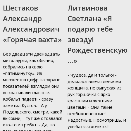
Шестаков
Литвинова
Александр
Светлана «Я
Александрович
подарю тебе
«Горячая вахта»
звезду!
Рождественскую
Без двадцати двенадцать
…»
металлурги, как обычно,
собрались на свою
«пятиминутку». Из
- Чудеса, да и только! -
множества цифр на экране
делилась впечатлениями
показателей взглядом они
женщина, не выпуская из
выхватывали главные. -
рук горшочки с ярко-
Кобальт падает! - сразу
красными и желтыми
заметил Кустов. - А у
цветами. - Они такие
Подольского, смотри, какой
необыкновенные!
высокий, - тут же отозвался
Радостные. Посмотришь, и
кто-то из ребят. - Да, но
улыбаться хочется!
план вчера мы все-таки