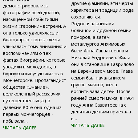
другие фамилии, эти черты
демонстрировались
характера и традиции рода
фотографии всей долгой,
сохраняются.
насыщенной событиями
Родоначальниками
жизни «героини» встречи. А
большой и дружной семьи
она только удивлялась и
поморов, а затем
благодарно сквозь слезы
металлургов Анхимовых
улыбалась тому вниманию и
были Анна Савватеевна и
воспоминаниям о тех
Николай Андреевич. Жили
фактах биографии, которые
они в становище Гаврилово
уводили в молодость, в
на Баренцевом море. Глава
бурную и кипучую жизнь в
семьи был начальником
Мончегорске. Пропагандист
группы маяков, жена
общества «Знание»,
воспитывала детей. После
великолепный рассказчик,
ранней смерти мужа, в 1961
путешественница ( в
году Анна Савватеевна с
далекие 80-е она-одна из
девятью детьми приехала
первых мончегорцев -
в…
побывала…
ЧИТАТЬ ДАЛЕЕ
ЧИТАТЬ ДАЛЕЕ
09.01.2019
09.01.2019