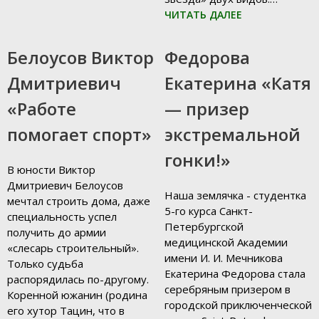
ЧИТАТЬ ДАЛЕЕ
09.01.2019
09.01.2019
Белоусов Виктор
Федорова
Дмитриевич
Екатерина «Катя
«Работе
— призер
помогает спорт»
экстремальной
гонки!»
В юности Виктор
Дмитриевич Белоусов
Наша землячка - студентка
мечтал строить дома, даже
5-го курса Санкт-
специальность успел
Петербургской
получить до армии
медицинской Академии
«слесарь строительный».
имени И. И. Мечникова
Только судьба
Екатерина Федорова стала
распорядилась по-другому.
серебряным призером в
Коренной южанин (родина
городской приключенческой
его хутор Тацин, что в