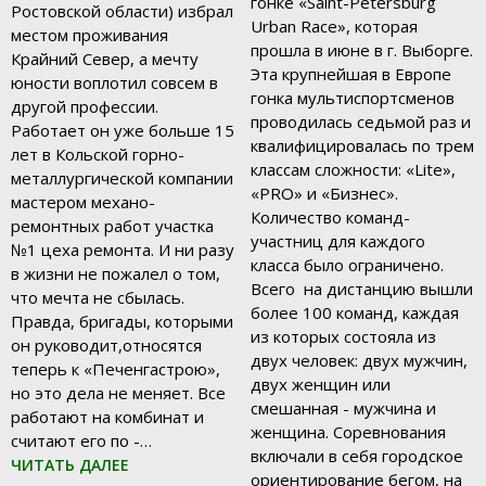
гонке «Saint-Petersburg
Ростовской области) избрал
Urban Race», которая
местом проживания
прошла в июне в г. Выборге.
Крайний Север, а мечту
Эта крупнейшая в Европе
юности воплотил совсем в
гонка мультиспортсменов
другой профессии.
проводилась седьмой раз и
Работает он уже больше 15
квалифицировалась по трем
лет в Кольской горно-
классам сложности: «Lite»,
металлургической компании
«PRO» и «Бизнес».
мастером механо-
Количество команд-
ремонтных работ участка
участниц для каждого
№1 цеха ремонта. И ни разу
класса было ограничено.
в жизни не пожалел о том,
Всего на дистанцию вышли
что мечта не сбылась.
более 100 команд, каждая
Правда, бригады, которыми
из которых состояла из
он руководит,относятся
двух человек: двух мужчин,
теперь к «Печенгастрою»,
двух женщин или
но это дела не меняет. Все
смешанная - мужчина и
работают на комбинат и
женщина. Соревнования
считают его по -…
включали в себя городское
ЧИТАТЬ ДАЛЕЕ
ориентирование бегом, на