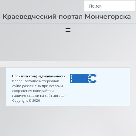
Главная
›
3D FlipBook
›
Большакова, Н. П. Правдинки
Василия Селиванова: рассказы / Надежда
Большакова; худож. Т. Ю. Кугавда. — Мурманск: Полиграфист,
2014. — 35 с.
Политика конфиденциальности
Использование материалов
сайта разрешено при условии
сохранения копирайта и
наличия ссылки на сайт автора.
Copyright © 2026.