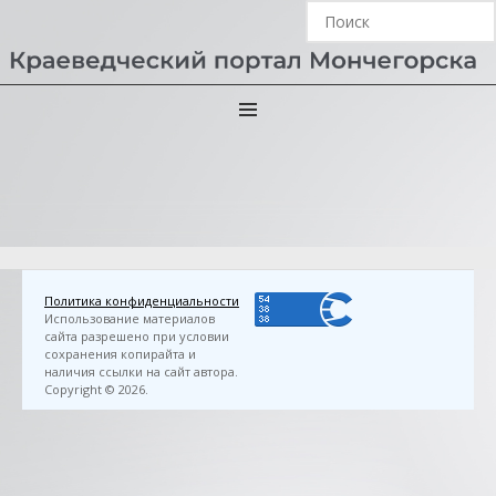
Главная
›
3D FlipBook
›
Виноградова, И. В. Мои друзья
= Мун канъц: стихи для детей: [на саамском языке] :
материалы для дополнительного чтения в начальной саамской
школе / И. В. Виноградова ; худож. : Д. В. Паранин. — Мурманск,
1991. — 21 с.
Политика конфиденциальности
Использование материалов
сайта разрешено при условии
сохранения копирайта и
наличия ссылки на сайт автора.
Copyright © 2026.