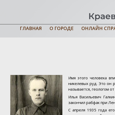
ГЛАВНАЯ
О ГОРОДЕ
ОНЛАЙН СПР
Главная
›
Имена в истории города
›
Галкин Илья Васильевич
Имя этого человека вп
никелевых руд. Это он 
называется, геологом от 
Илья Васильевич Галки
закончил рабфак при Ле
С апреля 1935 года его