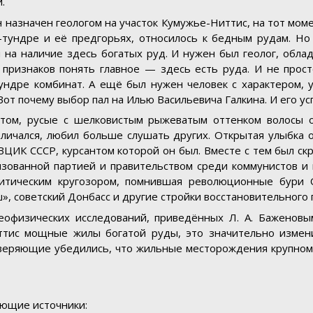
.
н назначен геологом на участок Кумужье-Ниттис, на тот мом
-тундре и её предгорьях, относилось к бедным рудам. Но
 на наличие здесь богатых руд. И нужен был геолог, обл
 признаков понять главное — здесь есть руда. И не просто
ундре комбинат. А ещё был нужен человек с характером, 
Вот почему выбор пал на Илью Васильевича Галкина. И его у
том, русые с шелковистым рыжеватым оттенком волосы о
личался, любил больше слушать других. Открытая улыбка о
ЦИК СССР, курсантом которой он был. Вместе с тем был скр
зованной партией и правительством среди коммунистов и 
тическим кругозором, помнившая революционные бури О
», советский Донбасс и другие стройки восстановительного
геофизических исследований, приведённых Л. А. Баженов
Ниттис мощные жилы богатой руды, это значительно изме
оверяющие убедились, что жильные месторождения крупном
ующие источники: