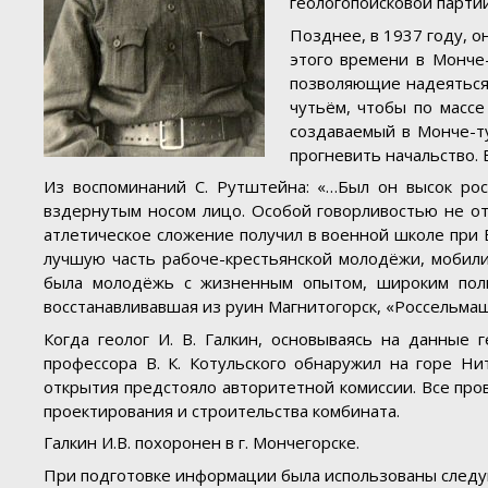
геологопоисковой партии
Позднее, в 1937 году, о
этого времени в Монче
позволяющие надеяться
чутьём, чтобы по массе
создаваемый в Монче-т
прогневить начальство. 
Из воспоминаний С. Рутштейна: «…Был он высок рос
вздернутым носом лицо. Особой говорливостью не от
атлетическое сложение получил в военной школе при В
лучшую часть рабоче-крестьянской молодёжи, мобили
была молодёжь с жизненным опытом, широким поли
восстанавливавшая из руин Магнитогорск, «Россельмаш
Когда геолог И. В. Галкин, основываясь на данные 
профессора В. К. Котульского обнаружил на горе 
открытия предстояло авторитетной комиссии. Все пр
проектирования и строительства комбината.
Галкин И.В. похоронен в г. Мончегорске.
При подготовке информации была использованы след