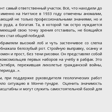
ент самый ответственный участок. Всё, что находили до
 именно на Ниттисе в 1933 году отмечены аномалии,
адающий не только профессиональными знаниями, но и
 руда, а богатая. Та, в которой так остро нуждается
умеющий свою точку зрения отстаивать, не боящийся
спех стал общей победой.
брамляли высокий лоб и чуть застенчивое со слегка
бнажала белозубый рот. Стройную выправку, осанку и
омен и прост, без тени рисовки. Он представлял собой
комсомольцев первых наборов на учёбу в рабфак. Это
ктября, пережившая лихолетье гражданской войны,
 периода…».
ым, при поддержке руководителя геологических работ
нило ситуацию в Монче-тундре. Оценить значимость
асштабны и могут служить самостоятельной базой для