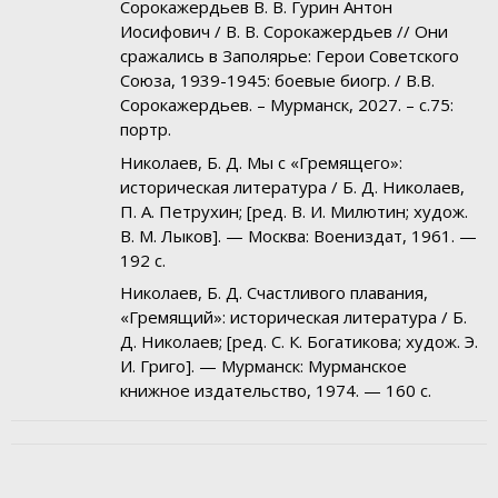
Сорокажердьев В. В. Гурин Антон
Иосифович / В. В. Сорокажердьев // Они
сражались в Заполярье: Герои Советского
Союза, 1939-1945: боевые биогр. / В.В.
Сорокажердьев. – Мурманск, 2027. – с.75:
портр.
Николаев, Б. Д. Мы с «Гремящего»:
историческая литература / Б. Д. Николаев,
П. А. Петрухин; [ред. В. И. Милютин; худож.
В. М. Лыков]. — Москва: Воениздат, 1961. —
192 с.
Николаев, Б. Д. Счастливого плавания,
«Гремящий»: историческая литература / Б.
Д. Николаев; [ред. С. К. Богатикова; худож. Э.
И. Григо]. — Мурманск: Мурманское
книжное издательство, 1974. — 160 с.
12.03.2024
by
Администратор
Category:
Без рубрики
.