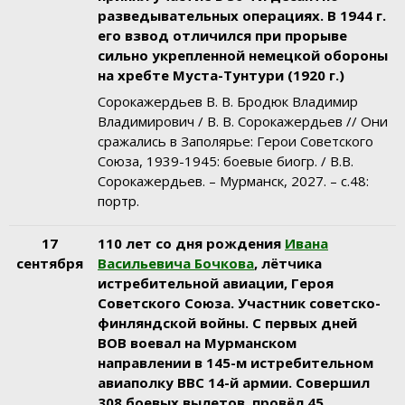
разведывательных операциях. В 1944 г.
его взвод отличился при прорыве
сильно укрепленной немецкой обороны
на хребте Муста-Тунтури (1920 г.)
Сорокажердьев В. В. Бродюк Владимир
Владимирович / В. В. Сорокажердьев // Они
сражались в Заполярье: Герои Советского
Союза, 1939-1945: боевые биогр. / В.В.
Сорокажердьев. – Мурманск, 2027. – с.48:
портр.
17
110 лет со дня рождения
Ивана
сентября
Васильевича Бочкова
, лётчика
истребительной авиации, Героя
Советского Союза.
Участник советско-
финляндской войны. С первых дней
ВОВ воевал на Мурманском
направлении в 145-м истребительном
авиаполку ВВС 14-й армии. Совершил
308 боевых вылетов, провёл 45