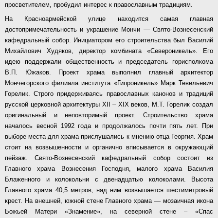
просветителем, пробудил интерес к православным традициям.
На Красноармейской улице находится самая главная
достопримечательность и украшение Мончи — Свято-Вознесенский
кафедральный собор. Инициатором его строительства был Василий
Михайлович Худяков, директор комбината «Североникель». Его
идею поддержали общественность и председатель горисполкома
В.П. Южаков. Проект храма выполнил главный архитектор
Мончегорского филиала института «Гипроникель» Марк Тевельевич
Горелик. Строго придерживаясь православных канонов и традиций
русской церковной архитектуры Х
II
– Х
I
Х веков, М.Т. Горелик создал
оригинальный и неповторимый проект. Строительство храма
началось весной 1992 года и продолжалось почти пять лет. При
выборе места для храма прислушались к мнению отца Георгия. Храм
стоит на возвышенности и органично вписывается в окружающий
пейзаж. Свято-Вознесенский кафедральный собор состоит из
Главного храма Вознесения Господня, малого храма Василия
Блаженного и колокольни с двенадцатью колоколами. Высота
Главного храма 40,5 метров, над ним возвышается шестиметровый
крест. На внешней, южной стене Главного храма — мозаичная икона
Божьей Матери «Знамение», на северной стене – «Спас