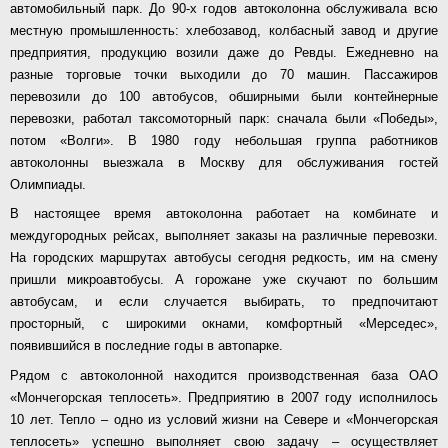
автомобильный парк. До 90-х годов автоколонна обслуживала всю
местную промышленность: хлебозавод, колбасный завод и другие
предприятия, продукцию возили даже до Ревды. Ежедневно на
разные торговые точки выходили до 70 машин. Пассажиров
перевозили до 100 автобусов, обширными были контейнерные
перевозки, работал таксомоторный парк: сначала были «Победы»,
потом «Волги». В 1980 году небольшая группа работников
автоколонны выезжала в Москву для обслуживания гостей
Олимпиады.
В настоящее время автоколонна работает на комбинате и
междугородных рейсах, выполняет заказы на различные перевозки.
На городских маршрутах автобусы сегодня редкость, им на смену
пришли микроавтобусы. А горожане уже скучают по большим
автобусам, и если случается выбирать, то предпочитают
просторный, с широкими окнами, комфортный «Мерседес»,
появившийся в последние годы в автопарке.
Рядом с автоколонной находится производственная база ОАО
«Мончегорская теплосеть». Предприятию в 2007 году исполнилось
10 лет. Тепло – одно из условий жизни на Севере и «Мончегорская
теплосеть» успешно выполняет свою задачу – осуществляет