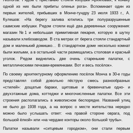
одной из них были прибиты оленьи рога». Вспоминает один из
первых жителей, прибывших в Монче-тундру 23 июля 1933 г., А.
Кулешов: «На берегу залива ютились три полуразрушенные
саамские избушки. Рядом стояли ещё два деревянных сооружения:
магазин №1 и небольшая примитивная пекарня, которую в шутку
называли хлебозаводом. В ста метрах от берега стояли стандартный
дом и маленький домишко… В стандартном доме несколько комнат
были жилыми, а в остальной части размещались столовая и красный
уголок. Рядом виднелись две очень старенькие палатки, с
металлическими печками-времянками. Вот и весь посёлок».
По своему архитектурному оформлению посёлок Монча в 30-е годы
представлял собой довольно пёструю смесь разнообразных
«стилей»: дощатые бараки, щитовые и бревенчатые одно- и
двухэтажные дома, коттеджи и многочисленные палатки. Все эти
строения располагались в живописном беспорядке. Названий улиц
не было до 1938 года, а на вопрос о месте жительства нередко
можно было услышать ответ: «на правой стороне оврага, под
большой ёлкой» или «на чердаке конторы около большой трубы».
Палатки называли «ситцевым городком», они стали первым