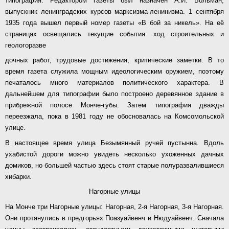
типография. Редактором газеты был назначен А.И. Вольман,
выпускник ленинградских курсов марксизма-ленинизма. 1 сентября
1935 года вышел первый номер газеты «В бой за никель». На её
страницах освещались текущие события: ход строительных и
геологоразве
дочных работ, трудовые достижения, критические заметки. В то
время газета служила мощным идеологическим оружием, поэтому
печаталось много материалов политического характера. В
дальнейшем для типографии было построено деревянное здание в
прибрежной полосе Монче-губы. Затем типография дважды
переезжала, пока в 1981 году не обосновалась на Комсомольской
улице.
В настоящее время улица Безымянный ручей пустынна. Вдоль
ухабистой дороги можно увидеть несколько ухоженных дачных
домиков, но большей частью здесь стоят старые полуразвалившиеся
хибарки.
Нагорные улицы
На Монче три Нагорные улицы: Нагорная, 2-я Нагорная, 3-я Нагорная.
Они протянулись в предгорьях Поазуайвенч и Нюдуайвенч. Сначала