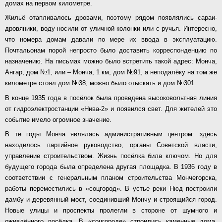
домах на первом километре.
Жильё отапливалось дровами, поэтому рядом появлялись сараи-
дровяники, воду носили от уличной колонки или с ручья. Интересно,
что номера домам давали по мере их ввода в эксплуатацию.
Почтальонам порой непросто было доставить корреспонденцию по
назначению. На письмах можно было встретить такой адрес: Монча,
Ангар, дом №1, или – Монча, 1 км, дом №91, а неподалёку на том же
километре стоял дом №38, можно было отыскать и дом №301.
В конце 1935 года в посёлок была проведена высоковольтная линия
от гидроэлектростанции «Нива-2» и появился свет. Для жителей это
событие имело огромное значение.
В те годы Монча являлась административным центром: здесь
находилось партийное руководство, органы Советской власти,
управление строительством. Жизнь посёлка била ключом. Но для
будущего города была определена другая площадка. В 1936 году в
соответствии с генеральным планом строительства Мончегорска,
работы переместились в «соцгород». В устье реки Нюд построили
дамбу и деревянный мост, соединивший Мончу и строящийся город.
Новые улицы и проспекты пролегли в стороне от шумного и
оживлённого посёлка. В «соцгороде» строились каменные дома,