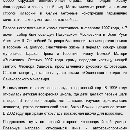
Собор окружает велико-лепная ограда, она придаёт храму
благородный и законченный вид. Металлические решётки в стиле
строгой классики и белые бетонные конструкции гармонично
сочетаются с монументальностью собора.
Первое богослужение в храме состоялось в феврале 1997 года, а 7
июля собор был освящён Патриархом Московским и Всея Руси
Алексием
II
. Святейший Патриарх благословил мончегорскую землю
и горожан на долгую, счастливую жизнь и передал собору мощи
мучеников Тараха, Прова и Терентия, икону Божьей Матери
«Знамение». Осенью 2007 года храму передали частицу мощей
святого Феодора Ушакова, прославленного русского флотоводца.
Святые мощи доставлены участниками «Славянского хода» из
Санаксарского монастыря.
Богослужения в храме сопровождает церковный хор. В 1996 году
открылась детская воскресная школа, где дети делают первые шаги
к вере. В течение четырёх лет в школе изучают христианские
ценности, церковнославянский язык, Закон Божий, церковное пение.
В 2002 году при храме открылась воскресная школа для взрослых.
Продолжаем путь по правой стороне Красноармейской улицы.
Повернув направо, спускаемся вниз к автотранспортному