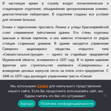
В настоящее время в службу входят поликлиническое и
стационарное отделения, объединённая централизованная клинико-
диагностическая лаборатория. В отделении созданы все условия
для лечения больных.
Ближе к пересечению проспекта Ленина и улицы Красноармейской
стоит современное трёхэтажное здание. Его стены отделаны
красным и белым кирпичом, и оно заметно отличается от рядом
стоящих стареньких домиков. В здании находится управление
Северного акционерного общества открытого типа
«Севзапстальконструкция» — одного из старейших предприятий
Мурманской области, основанного в 1937 году. В то время широким
фронтом шло строительство комбината «Североникель» и
возведение цеховых корпусов легло на плечи этого предприятия. С
1946 по 1975 годы руководил управлением треста «Севзап
стальконструкция» Павлинов Павел Николаевич, опытный инженер и
Мы используем
Cookie
для наилучшего представления
хозяйственник, почётный гражданин города Мончегорска.
нашего сайта. Если Вы продолжите использовать сайт, мы
Возглавляемый им коллектив участвовал в расширении и
будем считать что Вас это устраивает.
реконструкции цехов «Североникеля», в строительстве
Хорошо
Политика конфиденциальности
Оленегорского и Ковдорского горно-обогатительных комбинатов,
Кандалакшского алюминиевого завода, производственного