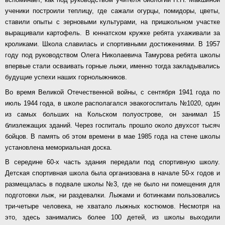
ученики построили теплицу, где сажали огурцы, помидоры, цветы,
ставили опыты с зерновыми культурами, на пришкольном участке
выращивали картофель. В юннатском кружке ребята ухаживали за
кроликами. Школа славилась и спортивными достижениями. В 1957
году под руководством Олега Николаевича Тамурова ребята школы
впервые стали осваивать горные лыжи, именно тогда закладывались
будущие успехи наших горнолыжников.
Во время Великой Отечественной войны, с сентября 1941 года по
июль 1944 года, в школе располагался эвакогоспиталь №1020, один
из самых больших на Кольском полуострове, он занимал 15
близлежащих зданий. Через госпиталь прошло около двухсот тысяч
бойцов. В память об этом времени в мае 1985 года на стене школы
установлена мемориальная доска.
В середине 60-х часть здания передали под спортивную школу.
Детская спортивная школа была организована в начале 50-х годов и
размещалась в подвале школы №3, где не было ни помещения для
подготовки лыж, ни раздевалки. Лыжами и ботинками пользовались
три-четыре человека, не хватало лыжных костюмов. Несмотря на
это, здесь занимались более 100 детей, из школы выходили