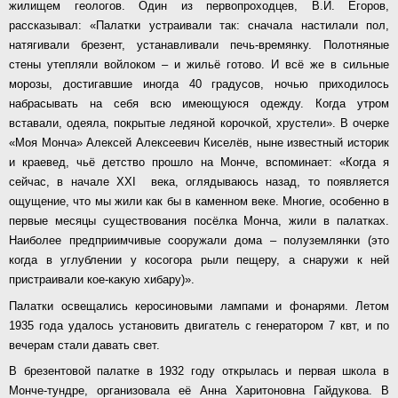
жилищем геологов. Один из первопроходцев, В.И. Егоров,
рассказывал: «Палатки устраивали так: сначала настилали пол,
натягивали брезент, устанавливали печь-времянку. Полотняные
стены утепляли войлоком – и жильё готово. И всё же в сильные
морозы, достигавшие иногда 40 градусов, ночью приходилось
набрасывать на себя всю имеющуюся одежду. Когда утром
вставали, одеяла, покрытые ледяной корочкой, хрустели». В очерке
«Моя Монча» Алексей Алексеевич Киселёв, ныне известный историк
и краевед, чьё детство прошло на Монче, вспоминает: «Когда я
сейчас, в начале ХХ
I
века, оглядываюсь назад, то появляется
ощущение, что мы жили как бы в каменном веке. Многие, особенно в
первые месяцы существования посёлка Монча, жили в палатках.
Наиболее предприимчивые сооружали дома – полуземлянки (это
когда в углублении у косогора рыли пещеру, а снаружи к ней
пристраивали кое-какую хибару)».
Палатки освещались керосиновыми лампами и фонарями. Летом
1935 года удалось установить двигатель с генератором 7 квт, и по
вечерам стали давать свет.
В брезентовой палатке в 1932 году открылась и первая школа в
Монче-тундре, организовала её Анна Харитоновна Гайдукова. В