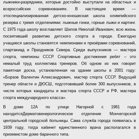
лыжники-разрядники, которые достойно выступали на областных и
всероссийских соревнованиях. В настоящее время —
этоспециализированная детско-юношеская школа олимпийского
резерва с тремя отделениями: лыжные гонки, горные лыжи и нартинг.
С 1975 года школу возглавляет Шилов Николай Иванович, всю жизнь
посвятивший развитию детского спорта в городе. Ежегодно
учащиеся школы становятся чемпионами и призёрами соревнований,
спартакиад и Праздников Севера. Среди выпускников — мастера
спорта, чемпионы СССР. Спортивные достижения ребят – это
немалый труд коллектива тренеров. Об одном из них говорит
памятная доска, установленная на здании школы в 2001 году:
«Борзов Валентин Александрович, мастер спорта СССР. Ведущий
тренер области и ДЮСШ, подготовивший более 300 выпускников, в
числе которых кандидаты и мастера спорта СССР и РФ, мастера
спорта международного класса».
В доме 12А по улице Нагорной с 1981 года
находитсяДерматовенерологическое отделение Мончегорской
центральной городской больницы. Сама служба города появилась в
1939 году, тогда кабинет единственного врача располагался в
приземистом доме барачного типа.