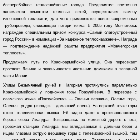
бесперебойное теплоснабжение города. Предприятие постоянно
занимается ремонтом тепловых сетей, осуществляет замену
изношенной теплосети, для чего применяются новые современные
трубопроводы, снижающие потери тепла. В 2005 году Мончегорск
награждён специальным призом конкурса «Самый благоустроенный
город России» в номинации «За надёжное теплоснабжение». Награда
— подтверждение надёжной работы предприятия «Мончегорская
теплосеть».
Продолжаем путь по Красноармейской улице. Она пересекает
проспект Ленина и заканчивается частными домиками в западной
части Мончи.
Улицы Безымянный ручей и Нагорная протянулись параллельно
Красноармейской у подножия горы Поазуайвенч. В переводе с
саамского языка «Поазуайвенч» — Оленья вершина, Оленья гора,
Оленья тундра («поадз» – домашний олень). На верхней точке горы
стоит телевизионная вышка. Её видно даже с противоположного
берега озера Имандра. Возвращаясь по железной дороге с юга,
проезжая станцию Имандра, мы вглядываемся в дальний берег и
ищем глазами острую вершинку горы с телевизионной вышкой, там