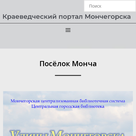
Главная
›
Электронная краеведческая библиотека
›
Посёлок Монча
Посёлок Монча