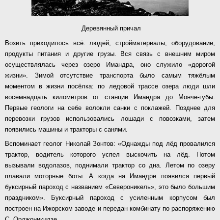
Деревянный причал
Возить приходилось всё: людей, стройматериалы, оборудование,
продукты питания и другие грузы. Вся связь с внешним миром
осуществлялась через озеро Имандра, оно служило «дорогой
жизни». Зимой отсутствие транспорта было самым тяжёлым
моментом в жизни посёлка: по ледовой трассе озера люди шли
восемнадцать километров от станции Имандра до Монче-губы.
Первые геологи на себе волокли санки с поклажей. Позднее для
перевозки грузов использовались лошади с повозками, затем
появились машины и тракторы с санями.
Вспоминает геолог Николай Зонтов: «Однажды под лёд провалился
трактор, водитель которого успел выскочить на лёд. Потом
вызывали водолазов, поднимали трактор со дна. Летом по озеру
плавали моторные боты. А когда на Имандре появился первый
буксирный пароход с названием «Североникель», это было большим
праздником». Буксирный пароход с усиленным корпусом был
построен на Ижорском заводе и передан комбинату по распоряжению
С. Орджоникидзе.