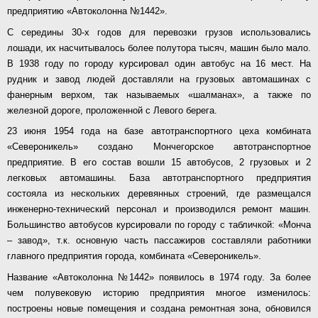
предприятию «Автоколонна №1442».
С середины 30-х годов для перевозки грузов использовались
лошади, их насчитывалось более полутора тысяч, машин было мало.
В 1938 году по городу курсировал один автобус на 16 мест. На
рудник и завод людей доставляли на грузовых автомашинах с
фанерным верхом, так называемых «шалманах», а также по
железной дороге, проложенной с Левого берега.
23 июня 1954 года на базе автотранспортного цеха комбината
«Североникель» создано Мончегорское автотранспортное
предприятие. В его состав вошли 15 автобусов, 2 грузовых и 2
легковых автомашины. База автотранспортного предприятия
состояла из нескольких деревянных строений, где размещался
инженерно-технический персонал и производился ремонт машин.
Большинство автобусов курсировали по городу с табличкой: «Монча
– завод», т.к. основную часть пассажиров составляли работники
главного предприятия города, комбината «Североникель».
Название «Автоколонна №1442» появилось в 1974 году. За более
чем полувековую историю предприятия многое изменилось:
построены новые помещения и создана ремонтная зона, обновился