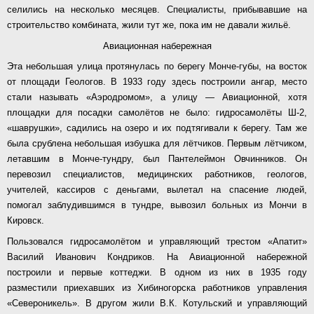
селились на несколько месяцев. Специалисты, прибывавшие на
строительство комбината, жили тут же, пока им не давали жильё.
Авиационная набережная
Эта небольшая улица протянулась по берегу Монче-губы, на восток
от площади Геологов. В 1933 году здесь построили ангар, место
стали называть «Аэродромом», а улицу — Авиационной, хотя
площадки для посадки самолётов не было: гидросамолёты Ш-2,
«шаврушки», садились на озеро и их подтягивали к берегу. Там же
была срублена небольшая избушка для лётчиков. Первым лётчиком,
летавшим в Монче-тундру, был Пантелеймон Овчинников. Он
перевозил специалистов, медицинских работников, геологов,
учителей, кассиров с деньгами, вылетал на спасение людей,
помогал заблудившимся в тундре, вывозил больных из Мончи в
Кировск.
Пользовался гидросамолётом и управляющий трестом «Апатит»
Василий Иванович Кондриков. На Авиационной набережной
построили и первые коттеджи. В одном из них в 1935 году
разместили приехавших из Хибиногорска работников управления
«Североникель». В другом жили В.К. Котульский и управляющий