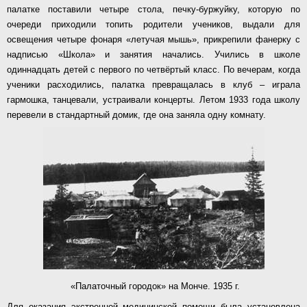
палатке поставили четыре стола, печку-буржуйку, которую по
очереди приходили топить родители учеников, выдали для
освещения четыре фонаря «летучая мышь», прикрепили фанерку с
надписью «Школа» и занятия начались. Учились в школе
одиннадцать детей с первого по четвёртый класс. По вечерам, когда
ученики расходились, палатка превращалась в клуб – играла
гармошка, танцевали, устраивали концерты. Летом 1933 года школу
перевели в стандартный домик, где она заняла одну комнату.
«Палаточный городок» на Монче. 1935 г.
Для оказания экстренной медицинской помощи была установлена