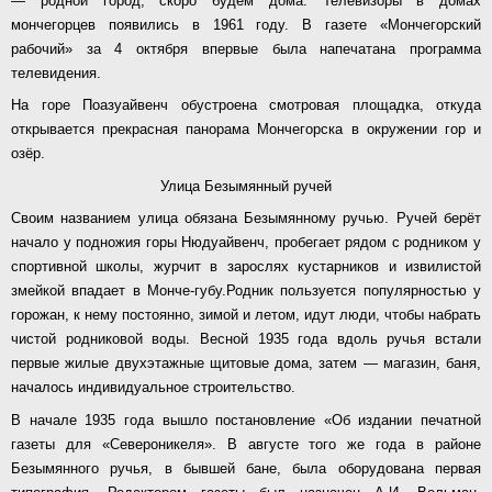
— родной город, скоро будем дома. Телевизоры в домах
мончегорцев появились в 1961 году. В газете «Мончегорский
рабочий» за 4 октября впервые была напечатана программа
телевидения.
На горе Поазуайвенч обустроена смотровая площадка, откуда
открывается прекрасная панорама Мончегорска в окружении гор и
озёр.
Улица Безымянный ручей
Своим названием улица обязана Безымянному ручью. Ручей берёт
начало у подножия горы Нюдуайвенч, пробегает рядом с родником у
спортивной школы, журчит в зарослях кустарников и извилистой
змейкой впадает в Монче-губу.Родник пользуется популярностью у
горожан, к нему постоянно, зимой и летом, идут люди, чтобы набрать
чистой родниковой воды. Весной 1935 года вдоль ручья встали
первые жилые двухэтажные щитовые дома, затем — магазин, баня,
началось индивидуальное строительство.
В начале 1935 года вышло постановление «Об издании печатной
газеты для «Североникеля». В августе того же года в районе
Безымянного ручья, в бывшей бане, была оборудована первая