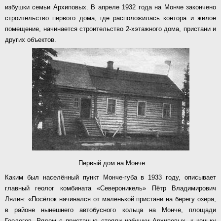
избушки семьи Архиповых. В апреле 1932 года на Монче закончено
строительство первого дома, где расположилась контора и жилое
помещение, начинается строительство 2-хэтажного дома, пристани и
других объектов.
Первый дом на Монче
Каким был населённый пункт Монче-губа в 1933 году, описывает
главный геолог комбината «Североникель» Пётр Владимирович
Лялин: «Посёлок начинался от маленькой пристани на берегу озера,
в районе нынешнего автобусного кольца на Монче, площади
Геологов. Рядом с пристанью стояли избушки Архиповых, к коньку