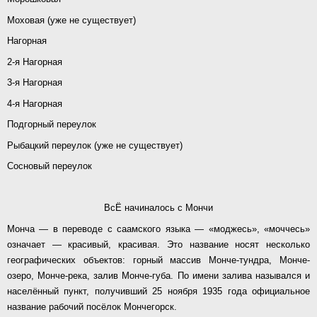
Моховая (уже не существует)
Нагорная
2-я Нагорная
3-я Нагорная
4-я Нагорная
Подгорный переулок
Рыбацкий переулок (уже не существует)
Сосновый переулок
ВсЁ начиналось с Мончи
Монча — в переводе с саамского языка — «моджесь», «моччесь»
означает — красивый, красивая. Это название носят несколько
географических объектов: горный массив Монче-тундра, Монче-
озеро, Монче-река, залив Монче-губа. По имени залива назывался и
населённый пункт, получивший 25 ноября 1935 года официальное
название рабочий посёлок Мончегорск.