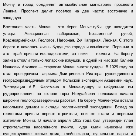
Мончу и город соединяет автомобильная магистраль проспекта
Ленина. Проспект делит посёлок на две части: восточную и
западную.
Восточная часть Мончи – это берег Монче-губы, где находятся
улицы: Авиационная набережная, Безымянный ручей,
Красноармейская, Геологов, Нагорная, 2-я Нагорная, Лесная. С этого
берега и началась жизнь будущего города и комбината. Первыми в
этот край пришли исследователи, за ними — геологи. На берегу
залива стояли только лопарские избушки, в одной из них жил Калина
Иванович Архипов — старожил Мончи, знаток тундры. В 1929 году он
стал проводником Гавриила Дмитриевича Рихтера, руководившего
географоразведочным отрядом Кольской экспедиции Академии наук.
Экспедиция А.Е. Ферсмана в Монче-тундру и найденные им
рудопроявления на склоне горы Нюдуайвенч положили начало
широким геологоразведочным работам. На берегу Монче-губы встали
небольшие домики и склады геологической экспедиции. Вслед за
геологами пришли первые строители, они же стали и первыми
жителями Мончи. В начале апреля 1932 года был утверждён план
строительства населённого пункта, куда были нанесены уже
существующие жилые дома, хлебопекарня, сушильные сараи и