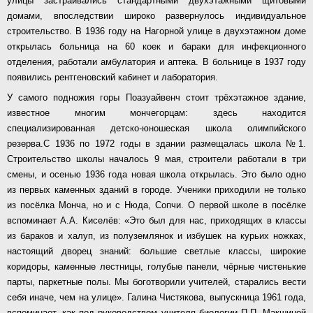
улицы застраивались стандартными двухэтажными щитовыми
домами, впоследствии широко развернулось индивидуальное
строительство. В 1936 году на Нагорной улице в двухэтажном доме
открылась больница на 60 коек и бараки для инфекционного
отделения, работали амбулатория и аптека. В больнице в 1937 году
появились рентгеновский кабинет и лаборатория.
У самого подножия горы Поазуайвенч стоит трёхэтажное здание,
известное многим мончегорцам: здесь находится
специализированная детско-юношеская школа олимпийского
резерва.С 1936 по 1972 годы в здании размещалась школа №1.
Строительство школы началось 9 мая, строители работали в три
смены, и осенью 1936 года новая школа открылась. Это было одно
из первых каменных зданий в городе. Ученики приходили не только
из посёлка Монча, но и с Нюда, Сопчи. О первой школе в посёлке
вспоминает А.А. Киселёв: «Это был для нас, приходящих в классы
из бараков и халуп, из полуземлянок и избушек на курьих ножках,
настоящий дворец знаний: большие светлые классы, широкие
коридоры, каменные лестницы, голубые панели, чёрные чистенькие
парты, паркетные полы. Мы боготворили учителей, старались вести
себя иначе, чем на улице». Галина Чистякова, выпускница 1961 года,
вспоминает, как под руководством учителя биологии П.П. Макшиной