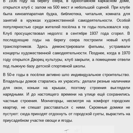
В 1936 году на берегу озера, в одноэтажном каркасном доме,
открылся клуб с залом на 500 мест и небольшой сценой. При клубе
была киноаппаратная будка, библиотека, читальня, комната для
занятий в кружках художественной самодеятельности. Особой
популярностью среди жителей посёлка в те годы пользовался хор.
Клуб просуществовал недолго: в сентябре 1937 года сгорел. В
последующие годы на берегу озера построили новый клуб
транспортников. Здесь демонстрировали фильмы, устраивали
концерты художественной самодеятельности. Позднее, когда в 1970
году открылся Дворец культуры, клуб закрыли, а помещение отвели
под лыжную базу детской спортивной школы.
В 50-е годы в посёлке активно шло индивидуальное строительство.
Владельцы домов старались их украсить: делали резные наличники
для окон, коньки на крышах, поэтому строения выглядели
нарядными. И до настоящего времени на улице ещё сохранились
частные строения. Мончегорцы, несмотря на комфорт городских
квартир, не спешат расставаться с ними. Скромные домики не
пустуют: сюда приходят отдохнуть от городской суеты, вырастить на
приусадебном участке овощи и ягоды.