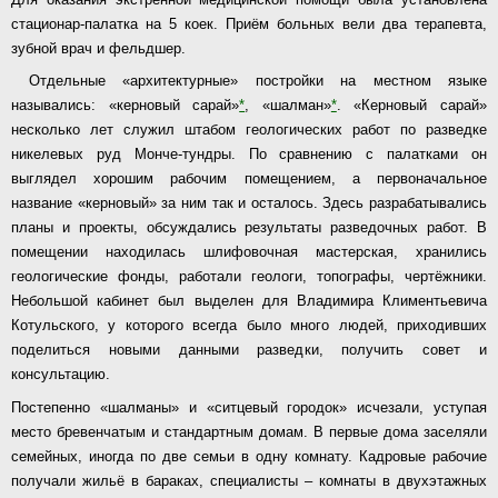
стационар-палатка на 5 коек. Приём больных вели два терапевта,
зубной врач и фельдшер.
Отдельные «архитектурные» постройки на местном языке
назывались: «керновый сарай»
*
, «шалман»
*
. «Керновый сарай»
несколько лет служил штабом геологических работ по разведке
никелевых руд Монче-тундры. По сравнению с палатками он
выглядел хорошим рабочим помещением, а первоначальное
название «керновый» за ним так и осталось. Здесь разрабатывались
планы и проекты, обсуждались результаты разведочных работ. В
помещении находилась шлифовочная мастерская, хранились
геологические фонды, работали геологи, топографы, чертёжники.
Небольшой кабинет был выделен для Владимира Климентьевича
Котульского, у которого всегда было много людей, приходивших
поделиться новыми данными разведки, получить совет и
консультацию.
Постепенно «шалманы» и «ситцевый городок» исчезали, уступая
место бревенчатым и стандартным домам. В первые дома заселяли
семейных, иногда по две семьи в одну комнату. Кадровые рабочие
получали жильё в бараках, специалисты – комнаты в двухэтажных