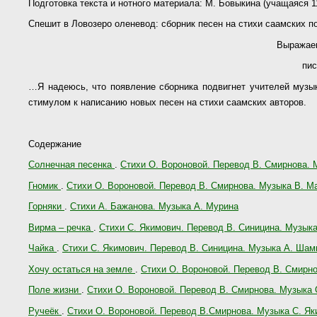
Подготовка текста и нотного материала: М. Бовыкина (учащаяся 
Спешит в Ловозеро оленевод: сборник песен на стихи саамских п
Выражаем
пис
…Я надеюсь, что появление сборника подвигнет учителей музык
стимулом к написанию новых песен на стихи саамских авторов.
Содержание
Солнечная песенка
.
Стихи О. Вороновой. Перевод В. Смирнова. 
Гномик
.
Стихи О. Вороновой. Перевод В. Смирнова. Музыка В. М
Горняки
.
Стихи А. Бажанова. Музыка А. Мурина
Вирма – речка
.
Стихи С. Якимович. Перевод В. Синицина. Музы
Чайка
.
Стихи С. Якимович. Перевод В. Синицина. Музыка А. Ша
Хочу остаться на земле
.
Стихи О. Вороновой. Перевод В. Смирн
Поле жизни
.
Стихи О. Вороновой. Перевод В. Смирнова. Музыка 
Ручеёк
.
Стихи О. Вороновой. Перевод В.Смирнова. Музыка С. Я