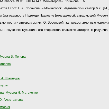
11А класса МОУ СОШ №14 г. Мончегорска), Лобанова Е.А.
оэтов /
c
ост. Е.А. Лобанова. – Мончегорск: Издательский сектор МУ ЦБС, 
 благодарность Надежде Павловне Большаковой, заведующей Музеем
ьменности и литературы им. О. Вороновой, за предоставленные матери
и к изучению музыкального творчества саамских авторов, к разучива
Музыка В. Попова
атвеева
ка А. Шамшуры
мшуры
ова. Музыка Н. Матвиенко
О. Алистратова
кимович