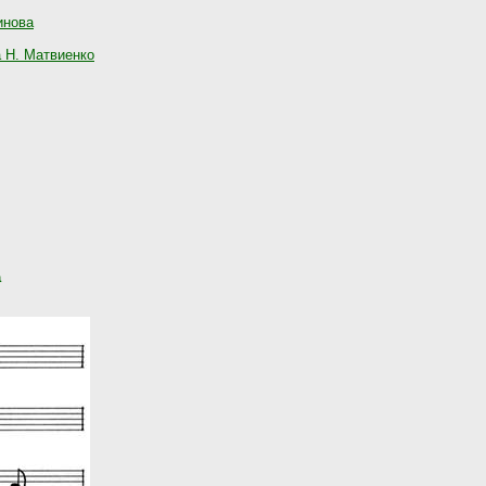
инова
 Н. Матвиенко
а