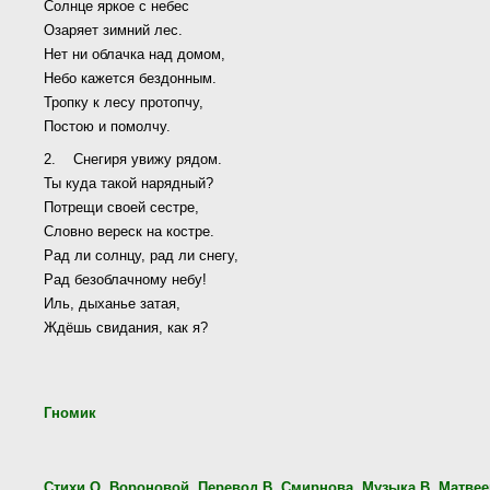
Солнце яркое с небес
Озаряет зимний лес.
Нет ни облачка над домом,
Небо кажется бездонным.
Тропку к лесу протопчу,
Постою и помолчу.
2. Снегиря увижу рядом.
Ты куда такой нарядный?
Потрещи своей сестре,
Словно вереск на костре.
Рад ли солнцу, рад ли снегу,
Рад безоблачному небу!
Иль, дыханье затая,
Ждёшь свидания, как я?
Гномик
Стихи О. Вороновой. Перевод В. Смирнова. Музыка В. Матвее