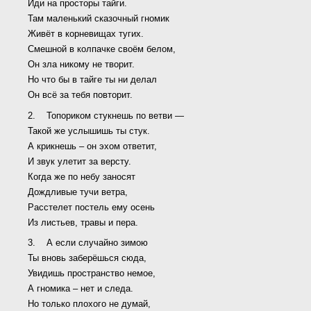
Иди на просторы тайги.
Там маленький сказочный гномик
Живёт в корневищах тугих.
Смешной в колпачке своём белом,
Он зла никому не творит.
Но что бы в тайге ты ни делал
Он всё за тебя повторит.
2. Топориком стукнешь по ветви —
Такой же услышишь ты стук.
А крикнешь – он эхом ответит,
И звук улетит за версту.
Когда же по небу заносят
Дождливые тучи ветра,
Расстелет постель ему осень
Из листьев, травы и пера.
3. А если случайно зимою
Ты вновь заберёшься сюда,
Увидишь пространство немое,
А гномика – нет и следа.
Но только плохого не думай,